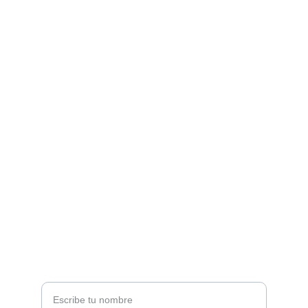
Contacto
Estamos aquí para ayudarte siempre
EMAIL
info@cdisoba.com
+34 921 123 456
TELÉFONO
Nombre completo